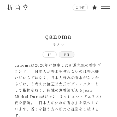
ご予約
çanoma
サノマ
JP
EN
çanomaは2020年に誕生した新進気鋭の香水ブ
ランド。「日本人が香水を使わないのは香水嫌
いだからではなく、日本人好みの香水がないか
らでは」と考えた渡辺裕太氏がディレクターと
して指揮を取り、熟練の調香師であるJean-
Michel Duriez(ジャン=ミッシェル・デュリエ)
氏を招聘。「日本人のための香水」を製作して
います。香りを纏う方へ新たな提案をし続けま
す。