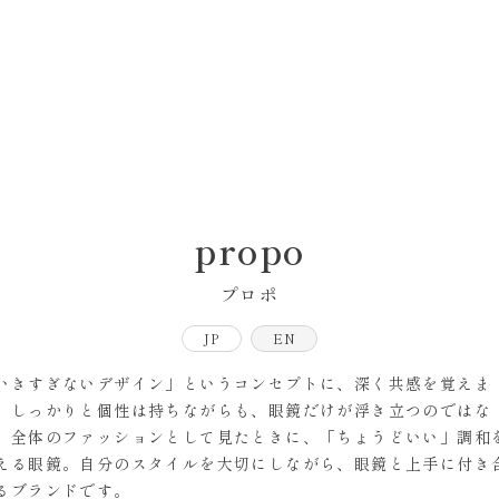
propo
プロポ
JP
EN
いきすぎないデザイン」というコンセプトに、深く共感を覚えま
。しっかりと個性は持ちながらも、眼鏡だけが浮き立つのではな
、全体のファッションとして見たときに、「ちょうどいい」調和
える眼鏡。自分のスタイルを大切にしながら、眼鏡と上手に付き
るブランドです。