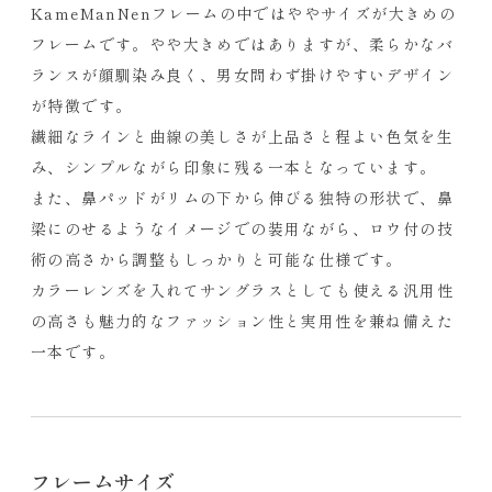
KameManNenフレームの中ではややサイズが大きめの
フレームです。やや大きめではありますが、柔らかなバ
ランスが顔馴染み良く、男女問わず掛けやすいデザイン
が特徴です。
繊細なラインと曲線の美しさが上品さと程よい色気を生
み、シンプルながら印象に残る一本となっています。
また、鼻パッドがリムの下から伸びる独特の形状で、鼻
梁にのせるようなイメージでの装用ながら、ロウ付の技
術の高さから調整もしっかりと可能な仕様です。
カラーレンズを入れてサングラスとしても使える汎用性
の高さも魅力的なファッション性と実用性を兼ね備えた
一本です。
フレームサイズ