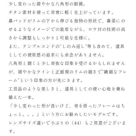
少し変わった緩やかな八角形の眼鏡。
チタン素材を使って非常に軽く仕上がっています。
鼻パッドがリムの下から伸びる独特の形状で、鼻梁にの
せるようなイメージでの装用ながら、ロウ付の技術の高
さから調整もしっかりと可能な仕様に。
また、テンプルエンドの”しのみ返し”等も含めて、道具
としての使用感の追求にも余念がありません。
八角形と聞くと少し奇抜な印象を受けるかもしれません
が、緩やかなラインと正面視のリムの細さで”繊細なフレ
ーム”という印象の方が先にきます。
工芸品のような美しさと、道具としての使い心地を兼ね
備えた一本。
「少し変わった形が良いけど、奇を衒ったフレームはち
ょっと。。。」という方にお勧めしたいモデルです。
レンズサイズ違いで小ぶりの（44）もご用意がございま
す。