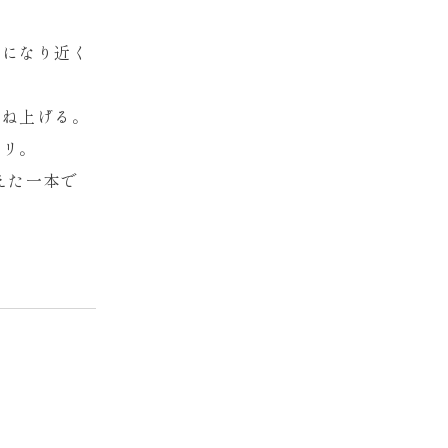
眼になり近く
跳ね上げる。
タリ。
えた一本で