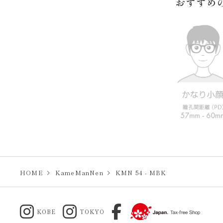
おすすめ
HOME
KameManNen
KMN 54 - MBK
KOBE
TOKYO