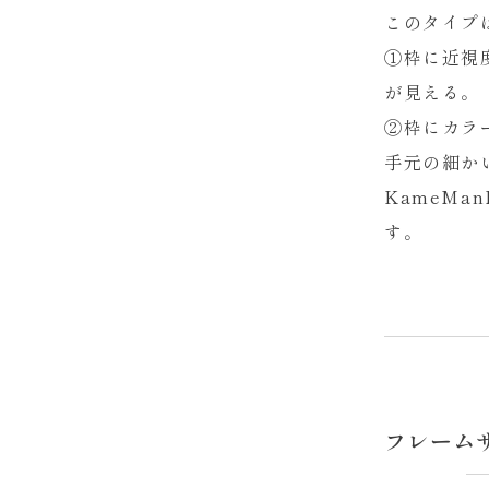
このタイプ
①枠に近視
が見える。
②枠にカラ
手元の細か
KameM
す。
フレーム