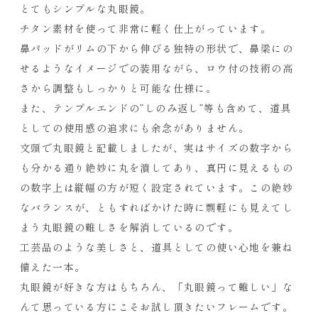
とてもシンプルな丸眼鏡。
チタン素材を使って非常に軽く仕上がっています。
鼻パッドがリムの下から伸びる独特の形状で、鼻梁にの
せるようなイメージでの装用ながら、ロウ付の技術の高
さから調整もしっかりと可能な仕様に。
また、テンプルエンドの”しのみ返し”等も含めて、道具
としての使用感の追求にも余念がありません。
文頭で丸眼鏡と記載しましたが、実はサイズの数字から
も分かる通り絶妙に丸を潰してあり、真円に見えるもの
の数字上は縦幅の方が短く設定されています。この絶妙
なバランスが、ともすればかけた時に剽軽にも見えてし
まう丸眼鏡の難しさを解消しているのです。
工芸品のような美しさと、道具としての使い心地を兼ね
備えた一本。
丸眼鏡が好きな方はもちろん、「丸眼鏡って難しい」な
んて思っている方にこそお試し頂きたいフレームです。