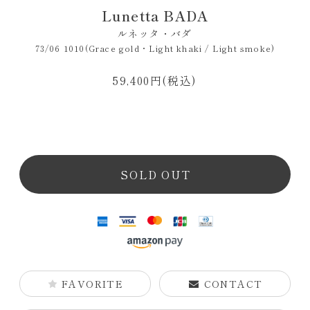
Lunetta BADA
ルネッタ・バダ
73/06 1010(Grace gold・Light khaki / Light smoke)
59,400円(税込)
SOLD OUT
FAVORITE
CONTACT