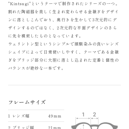
"Kintsugi"というテーマで制作されたシリーズの一つ。
割れた陶磁器を美しく生まれ変わらせる金継ぎをデザイ
ンに落としこんでおり、奥行きを生かして3次元的にデ
ザインするのではなく、2次元的な平面デザインのさら
に先を模索したものとなっています。
ウェリントン型というシンプルで顔馴染みの良いレンズ
シェイプによって日常使いしやすく、テーマである金継
ぎをブリッジ部分に大胆に落とし込まれた定番と個性の
バランスが絶妙な一本です。
フレームサイズ
1 レンズ幅
49mm
2 ブリッジ幅
21mm