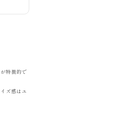
。
ツが特徴的で
サイズ感はユ