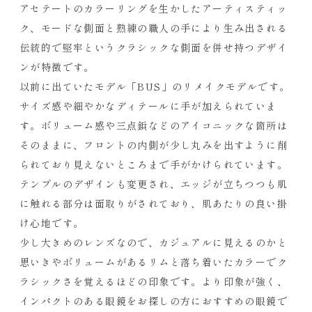
アセテートのカラーリングを生かしたアーティスティッ
ク、モードな側面と熟練の職人の手により生み出される
伝統的で堅牢というクラシックな側面を併せ持つデザイ
ンが特徴です。
以前に出ていたモデル「BUS」のリメイクモデルです。
サイズ感や細やかなディテールに手が加えられていま
す。ボリューム感や三点鋲などのアイコニックな箇所は
そのままに、フロントの内側が少し丸みを出すように削
られており見えないところまで手がかけられています。
テンプルのデザインも変更され、エッジが立ちつつも肌
に触れる部分は面取りがされており、肌あたりの良い掛
け心地です。
少し大きめのレンズなので、カジュアルに見えるのかと
思いきやボリュームがあるリムと落ち着いたカラーでク
ラシックさを覚えるほどの印象です。より印象が強く、
インパクトのある眼鏡をお探しの方におすすめの眼鏡で