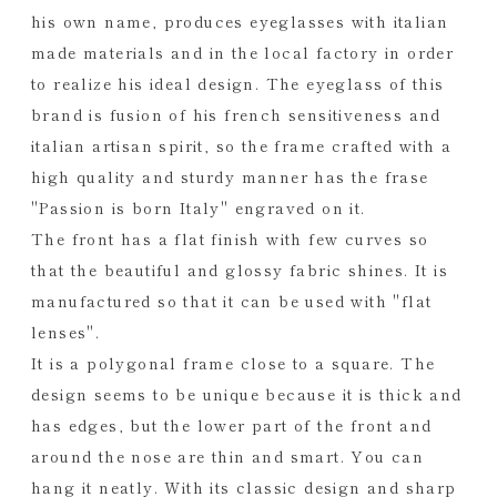
his own name, produces eyeglasses with italian
made materials and in the local factory in order
to realize his ideal design. The eyeglass of this
brand is fusion of his french sensitiveness and
italian artisan spirit, so the frame crafted with a
high quality and sturdy manner has the frase
"Passion is born Italy" engraved on it.
The front has a flat finish with few curves so
that the beautiful and glossy fabric shines. It is
manufactured so that it can be used with "flat
lenses".
It is a polygonal frame close to a square. The
design seems to be unique because it is thick and
has edges, but the lower part of the front and
around the nose are thin and smart. You can
hang it neatly. With its classic design and sharp