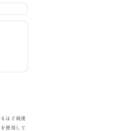
T
れるほど純度
術を使用して