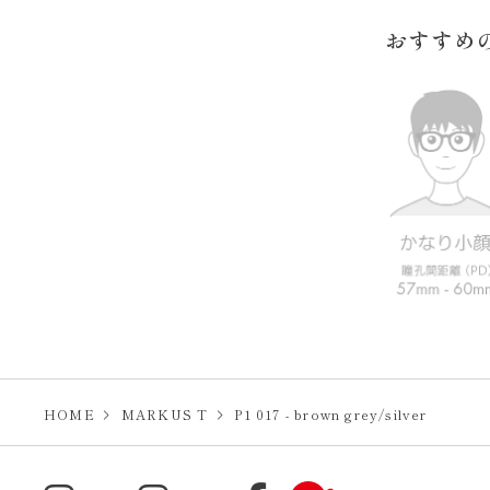
おすすめ
HOME
MARKUS T
P1 017 - brown grey/silver