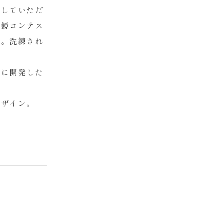
用していただ
眼鏡コンテス
す。洗練され
自に開発した
デザイン。